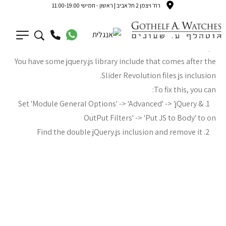
רח' ויצמן 2 תל אביב | ראשון - חמישי 11:00-19:00
Oops...
You have some jquery.js library include that comes after the
Slider Revolution files js inclusion.
To fix this, you can:
1. Set 'Module General Options' -> 'Advanced' -> 'jQuery &
OutPut Filters' -> 'Put JS to Body' to on
2. Find the double jQuery.js inclusion and remove it