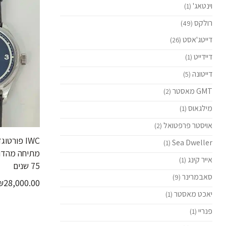
וינטאג'
(1)
רולקס
(49)
דייטג'אסט
(26)
דיידייט
(1)
דייטונה
(5)
GMT מאסטר
(2)
מילגאוס
(1)
אויסטר פרפטואל
(2)
Sea Dweller
(1)
מתיחה מהדו
אייר קינג
(1)
75 שנים
סאבמרינר
(9)
₪
28,000.00
יאכט מאסטר
(1)
פנריי
(1)