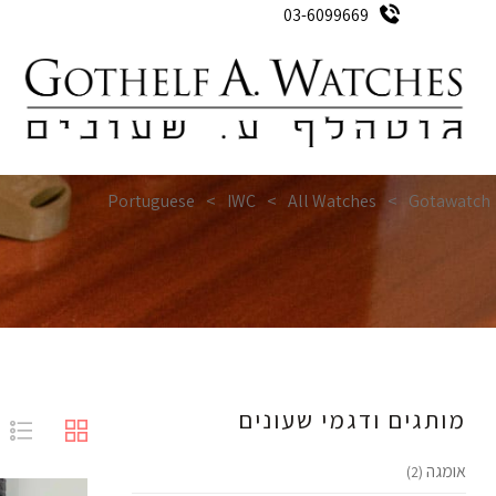
03-6099669
ק
Portuguese
>
IWC
>
All Watches
>
Gotawatch
מותגים ודגמי שעונים
אומגה
(2)