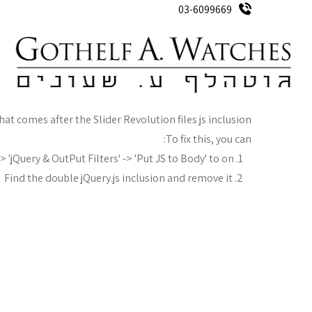
03-6099669
ק
Oops...
hat comes after the Slider Revolution files js inclusion.
To fix this, you can:
1. Set 'Module General Options' -> 'Advanced' -> 'jQuery & OutPut Filters' -> 'Put JS to Body' to on
2. Find the double jQuery.js inclusion and remove it