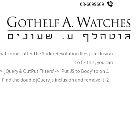
03-6099669
ק
Oops...
hat comes after the Slider Revolution files js inclusion.
To fix this, you can:
1. Set 'Module General Options' -> 'Advanced' -> 'jQuery & OutPut Filters' -> 'Put JS to Body' to on
2. Find the double jQuery.js inclusion and remove it