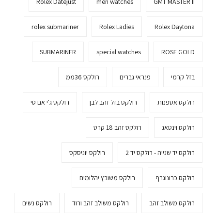
Rolex Datejust
men watches
GMT MASTER II
rolex submariner
Rolex Ladies
Rolex Daytona
SUBMARINER
special watches
ROSE GOLD
בזל קרמי
פנראי גברים
רולקס 36ממ
רולקס אספנות
רולקס בזל זהב לבן
רולקס ג'י אם טי
רולקס וינטאג
רולקס זהב 18 קרט
רולקס יד שנייה - רולקס יד 2
רולקס יוניסקס
רולקס כרונוגרף
רולקס משובץ יהלומים
רולקס משולב זהב
רולקס משולב זהב ורוד
רולקס נשים