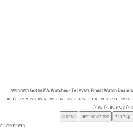
© 2025 כל הזכויות שמורות לגוטהלף עקיבא שעונים
DESIGNED & DEVELOPED BY
DREAMZONE
Gothelf A. Watches - Tel Aviv's Finest Watch Dealers
משתמשים
בעוגיות כדי להבטיח תפקוד האתר ולשפר את חוויית המשתמש. אפשר לבחור
אילו סוגי עוגיות להפעיל.
קבל הכל
הסר לא הכרחיות
העדפות
מדיניות פרטיות