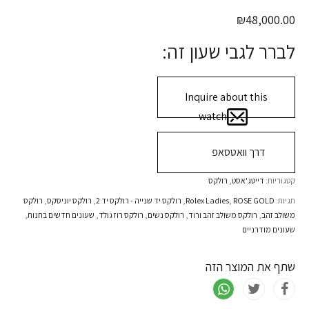
₪
48,000.00
לברר לגבי שעון זה:
Inquire about this
watch
דרך וואטסאפ
קטגוריות:
דייטג'אסט
,
רולקס
תגיות:
ROSE GOLD
,
Rolex Ladies
,
רולקס יד שנייה - רולקס יד 2
,
רולקס יוניסקס
,
רולקס
משולב זהב
,
רולקס משולב זהב ורוד
,
רולקס נשים
,
רולקס רוז גולד
,
שעונים חדשים בחנות
,
שעונים מודרניים
שתף את המוצר הזה